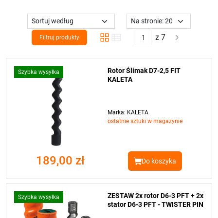
Następny
z 7
Filtruj produkty
Rotor Ślimak D7-2,5 FIT
Szybka wysyłka
KALETA
Marka: KALETA
ostatnie sztuki w magazynie
189,00 zł
Do koszyka
ZESTAW 2x rotor D6-3 PFT + 2x
Szybka wysyłka
stator D6-3 PFT - TWISTER PIN