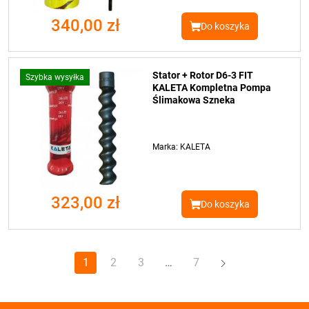
340,00 zł
Do koszyka
Stator + Rotor D6-3 FIT
Szybka wysyłka
KALETA Kompletna Pompa
Ślimakowa Szneka
Marka: KALETA
323,00 zł
Do koszyka
Dalej
1
2
3
…
7