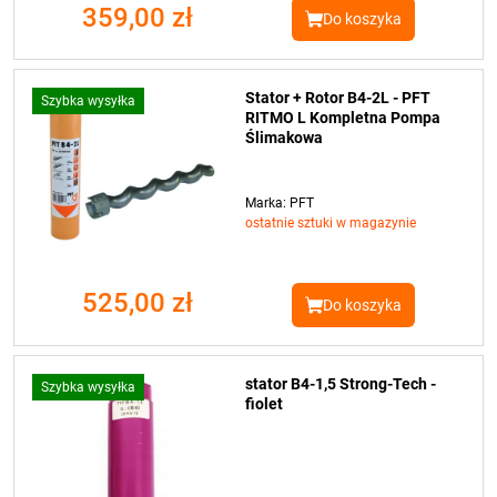
359,00 zł
Do koszyka
Stator + Rotor B4-2L - PFT
Szybka wysyłka
RITMO L Kompletna Pompa
Ślimakowa
Marka: PFT
ostatnie sztuki w magazynie
525,00 zł
Do koszyka
stator B4-1,5 Strong-Tech -
Szybka wysyłka
fiolet