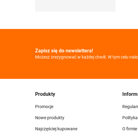
Zapisz się do newslettera!
Możesz zrezygnować w każdej chwili. W tym celu nale
Produkty
Inform
Promocje
Regula
Nowe produkty
Polityk
Najczęściej kupowane
O firmie