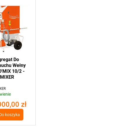
gregat Do
uchu Wełny
'MIX 10/2 -
MIXER
XER
wienie
000,00 zł
Do koszyka