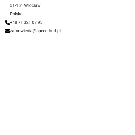
51-151 Wrocław
Polska
+48 71 321 07 95
zamowienia@speed-bud.pl