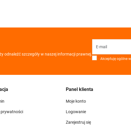
ży odnaleźć szczegóły w naszej informacji prawnej.
*
Akceptuję ogólne wa
acja
Panel klienta
min
Moje konto
a prywatności
Logowanie
Zarejestruj się