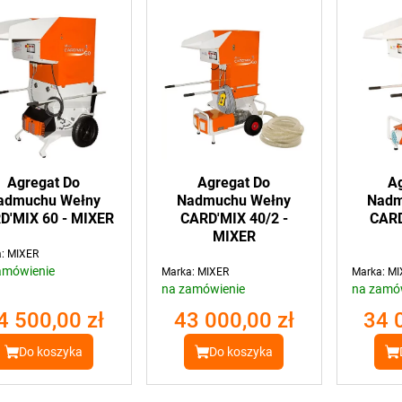
Agregat Do
Agregat Do
A
admuchu Wełny
Nadmuchu Wełny
Nadm
D'MIX 60 - MIXER
CARD'MIX 40/2 -
CARD
MIXER
: MIXER
amówienie
Marka: MIXER
Marka: MI
na zamówienie
na zamó
4 500,00 zł
43 000,00 zł
34 
Do koszyka
Do koszyka