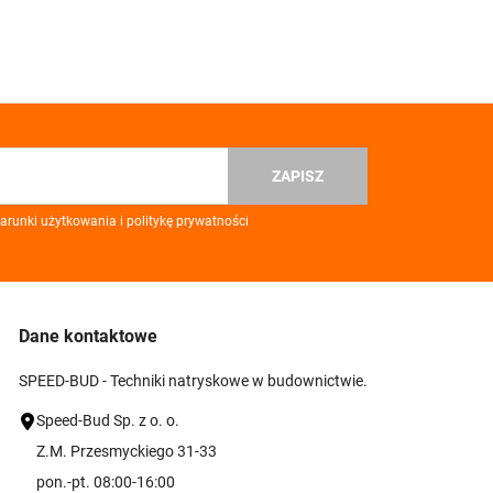
ZAPISZ
runki użytkowania i politykę prywatności
Dane kontaktowe
SPEED-BUD - Techniki natryskowe w budownictwie.
Speed-Bud Sp. z o. o.
Z.M. Przesmyckiego 31-33
pon.-pt. 08:00-16:00